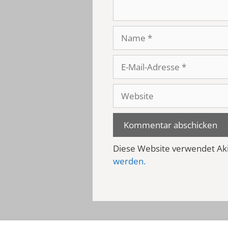
Name
E-
Mail-
Adresse
Website
Diese Website verwendet Ak
werden.