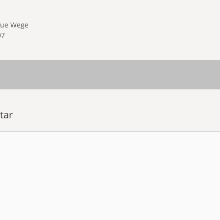
eue Wege
07
tar