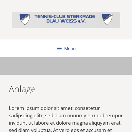
Zum
Inhalt
springen
Menü
Anlage
Lorem ipsum dolor sit amet, consetetur
sadipscing elitr, sed diam nonumy eirmod tempor
invidunt ut labore et dolore magna aliquyam erat,
sed diam voluptua. At vero eos et accusam et